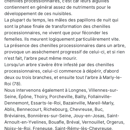
chenilles processionnaires, c'est car leurs aiguilles
contiennent en général assez de nutriments pour le
développement de ces nuisibles.
La plupart du temps, les mâles des papillons de nuit qui
sont la phase finale de transformation des chenilles
processionnaires, ne vivent que pour féconder les
femelles. Ils meurent logiquement particulièrement vite.
La présence des chenilles processionnaires dans un arbre,
provoque un assèchement progressif de celui-ci, et si rien
n'est fait, l'arbre peut même mourir.
Lorsqu'un arbre s'avère être infesté par des chenilles
processionnaires, celui-ci commence à dépérir, d'abord
deux ou trois branches, et ensuite tout l'arbre à Marly-le-
Roi (78).
Nous intervenons également à Longnes, Villennes-sur-
Seine, Épône, Thoiry, Porcheville, Bailly, Follainville-
Dennemont, Essarts-le-Roi, Bazainville, Mareil-Marly,
Ablis, Bennecourt, Richebourg, Chevreuse, Buc,
Bréviaires, Bonnières-sur-Seine, Jouy-en-Josas, Saint-
Arnoult-en-Yvelines, Bouafle, Bréval, Vernouillet, Orgerus,
Noisy-le-Roi, Freneuse, Saint-Rémy-lès-Chevreuse,