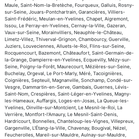
Maule, Saint-Nom-la-Bretèche, Fourqueux, Galluis, Rosny-
sur-Seine, Jouars-Pontchartrain, Garancières, Villiers-
Saint-Frédéric, Meulan-en-Yvelines, Chapet, Aigremont,
Issou, Le Perray-en-Yvelines, Cernay-la-Ville, Gazeran,
Vaux-sur-Seine, Morainvilliers, Neauphle-le-Château,
Limetz-Villez, Thiverval-Grignon, Chambourcy, Guerville,
Juziers, Louveciennes, Alluets-le-Roi, Flins-sur-Seine,
Rocquencourt, Bazemont, Châteaufort, Saint-Germain-de-
la-Grange, Dampierre-en-Yvelines, Ecquevilly, Mézy-sur-
Seine, Poigny-la-Forêt, Maurecourt, Mézières-sur-Seine,
Buchelay, Orgeval, Le Port-Marly, Méré, Tacoignières,
Coignières, Septeuil, Magnanville, Sonchamp, Condé-sur-
Vesgre, Dammartin-en-Serve, Gambais, Guernes, Lévis-
Saint-Nom, Crespières, Saint-Léger-en-Yvelines, Magny-
les-Hameaux, Auffargis, Loges-en-Josas, La Queue-les-
Yvelines, Oinville-sur-Montcient, Le Mesnil-le-Roi, La
Verrière, Montfort-l'Amaury, Le Mesnil-Saint-Denis,
Hardricourt, Bonnelles, Chanteloup-les-Vignes, Villepreux,
Gargenville, L'Étang-la-Ville, Chavenay, Bougival, Nézel,
Feucherolles, Mareil-sur-Mauldre, Aulnay-sur-Mauldre,