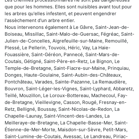
que pour les hommes. Elles sont nuisibles avant tout pour
les arbres qu'elles infestent, et peuvent engendrer
l'assèchement d'un arbre entier.
Nous intervenons également à Le Gâvre, Saint-Jean-de-
Boiseau, Missillac, Saint-Malo-de-Guersac, Fégréac, Saint-
Julien-de-Concelles, Aigrefeuille-sur-Maine, Remouillé,
Plessé, Le Pellerin, Touvois, Héric, Vay, La Haie-
Fouassière, Saint-Géréon, Pannecé, Saint-Mars-de-
Coutais, Gétigné, Saint-Père-en-Retz, Le Bignon, Le
Temple-de-Bretagne, Saint-Fiacre-sur-Maine, Prinquiau,
Donges, Haute-Goulaine, Saint-Aubin-des-Châteaux,
Pontchâteau, Varades, Sainte-Pazanne, La Remaudière,
Bouvron, Saint-Léger-les-Vignes, Saint-Lyphard, Abbaretz,
Teillé, Mouzillon, Le Loroux-Bottereau, Machecoul, Fay-
de-Bretagne, Vieillevigne, Casson, Rougé, Fresnay-en-
Retz, Belligné, Boussay, Saint-Nicolas-de-Redon, La
Chapelle-Launay, Saint-Vincent-des-Landes, La
Meilleraye-de-Bretagne, La Chapelle-Basse-Mer, Saint-
Étienne-de-Mer-Morte, Maisdon-sur-Sèvre, Petit-Mars,
Saint-Lumine-de-Coutais, Avessac, Le Landreau, Piriac-