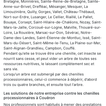
Bretagne, Monnières, Sainte-Reine-de-Bretagne, Sainte-
Anne-sur-Brivet, Drefféac, Mésanger, Mesquer, La
Limouzinière, Quilly, Gorges, Vallet, Château-Thébaud,
Nort-sur-Erdre, Lusanger, Le Cellier, Riaillé, Le Pallet,
Bouaye, Corsept, Saint-Hilaire-de-Chaléons, Nozay, Saint-
Mars-la-Jaille, Corcoué-sur-Logne, Malville, Thouaré-sur-
Loire, La Rouxière, Marsac-sur-Don, Sévérac, Notre-
Dame-des-Landes, Saint-Étienne-de-Montluc, Issé, Saint-
Mars-du-Désert, Saint-Même-le-Tenu, La Plaine-sur-Mer,
Saint-Aignan-Grandlieu, Campbon, Couffé.
Pendant qu'elle se trouve être une chenille, cet insecte se
nourrit sans cesse, et peut vider un arbre de toutes ses
ressources nutritives, le laissant complètement sec et
sans vie.
Lorsqu'un arbre est submergé par des chenilles
processionnaires, celui-ci commence à dépérir, d'abord
trois ou quatre branches, et ensuite tout l'arbre.
Les solutions de notre entreprise contre les chenilles
processionnaires à Couëron
Nos professionnels sont habitués à mener des prestations