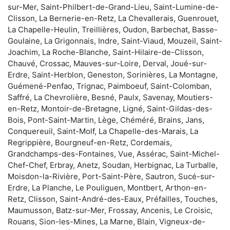
sur-Mer, Saint-Philbert-de-Grand-Lieu, Saint-Lumine-de-
Clisson, La Bernerie-en-Retz, La Chevallerais, Guenrouet,
La Chapelle-Heulin, Treillières, Oudon, Barbechat, Basse-
Goulaine, La Grigonnais, Indre, Saint-Viaud, Mouzeil, Saint-
Joachim, La Roche-Blanche, Saint-Hilaire-de-Clisson,
Chauvé, Crossac, Mauves-sur-Loire, Derval, Joué-sur-
Erdre, Saint-Herblon, Geneston, Sorinières, La Montagne,
Guémené-Penfao, Trignac, Paimboeuf, Saint-Colomban,
Saffré, La Chevrolière, Besné, Paulx, Savenay, Moutiers-
en-Retz, Montoir-de-Bretagne, Ligné, Saint-Gildas-des-
Bois, Pont-Saint-Martin, Lège, Chéméré, Brains, Jans,
Conquereuil, Saint-Molf, La Chapelle-des-Marais, La
Regrippière, Bourgneuf-en-Retz, Cordemais,
Grandchamps-des-Fontaines, Vue, Assérac, Saint-Michel-
Chef-Chef, Erbray, Anetz, Soudan, Herbignac, La Turballe,
Moisdon-la-Rivière, Port-Saint-Père, Sautron, Sucé-sur-
Erdre, La Planche, Le Pouliguen, Montbert, Arthon-en-
Retz, Clisson, Saint-André-des-Eaux, Préfailles, Touches,
Maumusson, Batz-sur-Mer, Frossay, Ancenis, Le Croisic,
Rouans, Sion-les-Mines, La Marne, Blain, Vigneux-de-