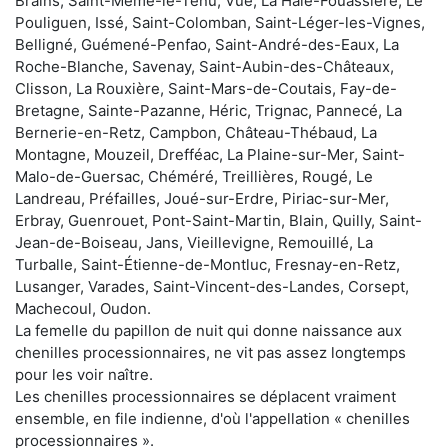
Brains, Saint-Même-le-Tenu, Vue, La Haie-Fouassière, Le
Pouliguen, Issé, Saint-Colomban, Saint-Léger-les-Vignes,
Belligné, Guémené-Penfao, Saint-André-des-Eaux, La
Roche-Blanche, Savenay, Saint-Aubin-des-Châteaux,
Clisson, La Rouxière, Saint-Mars-de-Coutais, Fay-de-
Bretagne, Sainte-Pazanne, Héric, Trignac, Pannecé, La
Bernerie-en-Retz, Campbon, Château-Thébaud, La
Montagne, Mouzeil, Drefféac, La Plaine-sur-Mer, Saint-
Malo-de-Guersac, Chéméré, Treillières, Rougé, Le
Landreau, Préfailles, Joué-sur-Erdre, Piriac-sur-Mer,
Erbray, Guenrouet, Pont-Saint-Martin, Blain, Quilly, Saint-
Jean-de-Boiseau, Jans, Vieillevigne, Remouillé, La
Turballe, Saint-Étienne-de-Montluc, Fresnay-en-Retz,
Lusanger, Varades, Saint-Vincent-des-Landes, Corsept,
Machecoul, Oudon.
La femelle du papillon de nuit qui donne naissance aux
chenilles processionnaires, ne vit pas assez longtemps
pour les voir naître.
Les chenilles processionnaires se déplacent vraiment
ensemble, en file indienne, d'où l'appellation « chenilles
processionnaires ».