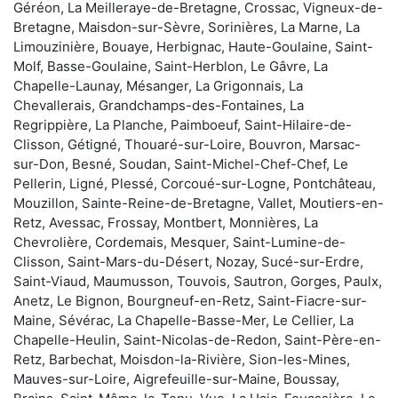
Géréon, La Meilleraye-de-Bretagne, Crossac, Vigneux-de-
Bretagne, Maisdon-sur-Sèvre, Sorinières, La Marne, La
Limouzinière, Bouaye, Herbignac, Haute-Goulaine, Saint-
Molf, Basse-Goulaine, Saint-Herblon, Le Gâvre, La
Chapelle-Launay, Mésanger, La Grigonnais, La
Chevallerais, Grandchamps-des-Fontaines, La
Regrippière, La Planche, Paimboeuf, Saint-Hilaire-de-
Clisson, Gétigné, Thouaré-sur-Loire, Bouvron, Marsac-
sur-Don, Besné, Soudan, Saint-Michel-Chef-Chef, Le
Pellerin, Ligné, Plessé, Corcoué-sur-Logne, Pontchâteau,
Mouzillon, Sainte-Reine-de-Bretagne, Vallet, Moutiers-en-
Retz, Avessac, Frossay, Montbert, Monnières, La
Chevrolière, Cordemais, Mesquer, Saint-Lumine-de-
Clisson, Saint-Mars-du-Désert, Nozay, Sucé-sur-Erdre,
Saint-Viaud, Maumusson, Touvois, Sautron, Gorges, Paulx,
Anetz, Le Bignon, Bourgneuf-en-Retz, Saint-Fiacre-sur-
Maine, Sévérac, La Chapelle-Basse-Mer, Le Cellier, La
Chapelle-Heulin, Saint-Nicolas-de-Redon, Saint-Père-en-
Retz, Barbechat, Moisdon-la-Rivière, Sion-les-Mines,
Mauves-sur-Loire, Aigrefeuille-sur-Maine, Boussay,