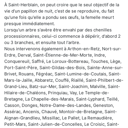
À Saint-Herblain, on peut croire que le seul objectif de la
vie d'un papillon de nuit, c'est de se reproduire, du fait
qu'une fois qu'elle a pondu ses œufs, la femelle meurt
presque immédiatement.
Lorsqu'un arbre s'avère être envahi par des chenilles
processionnaires, celui-ci commence à dépérir, d'abord 2
ou 3 branches, et ensuite tout l'arbre.
Nous intervenons également à Arthon-en-Retz, Nort-sur-
Erdre, Derval, Saint-Étienne-de-Mer-Morte, Indre,
Conquereuil, Saffré, Le Loroux-Bottereau, Touches, Lège,
Port-Saint-Père, Saint-Gildas-des-Bois, Sainte-Anne-sur-
Brivet, Rouans, Fégréac, Saint-Lumine-de-Coutais, Saint-
Mars-la-Jaille, Abbaretz, Couffé, Riaillé, Saint-Philbert-de-
Grand-Lieu, Batz-sur-Mer, Saint-Joachim, Malville, Saint-
Hilaire-de-Chaléons, Prinquiau, Vay, Le Temple-de-
Bretagne, La Chapelle-des-Marais, Saint-Lyphard, Teillé,
Casson, Donges, Notre-Dame-des-Landes, Geneston,
Assérac, Ancenis, Chauvé, Montoir-de-Bretagne, Saint-
Aignan-Grandlieu, Missillac, Le Pallet, La Remaudière,
Petit-Mars, Saint-Julien-de-Concelles, Le Croisic, Saint-